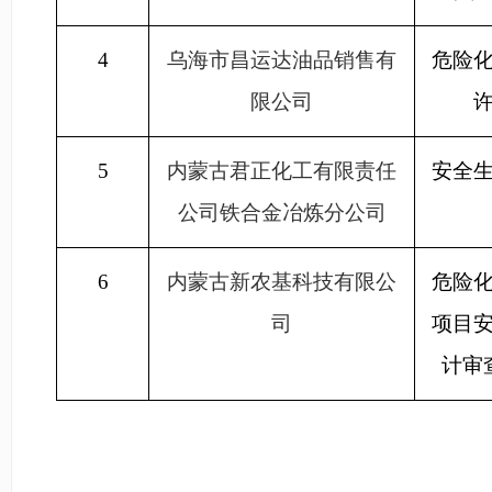
4
乌海市昌运达油品销售有
危险
限公司
5
内蒙古君正化工有限责任
安全
公司铁合金冶炼分公司
6
内蒙古新农基科技有限公
危险
司
项目
计审