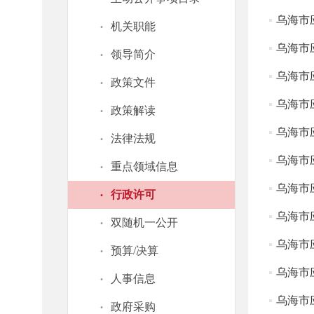
乌海市
·
机关职能
乌海市
·
领导简介
乌海市
·
政策文件
乌海市
·
政策解读
乌海市
·
法律法规
乌海市
·
重点领域信息
乌海市
·
行政许可
乌海市
·
双随机一公开
乌海市
·
预算/决算
乌海市
·
人事信息
乌海市
·
政府采购