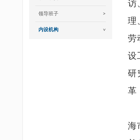
访
领导班子
理
内设机构
劳
设
研
革
海