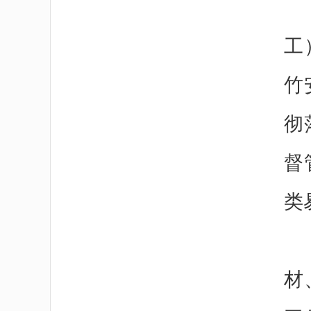
工
竹
彻
督
类
材