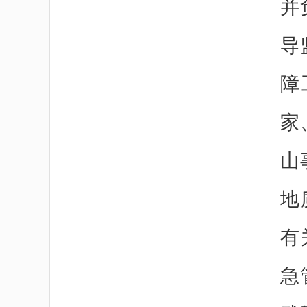
并
导
障
家
山
地
有
急