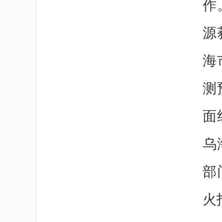
作
源
海
测
面
乌
部
火