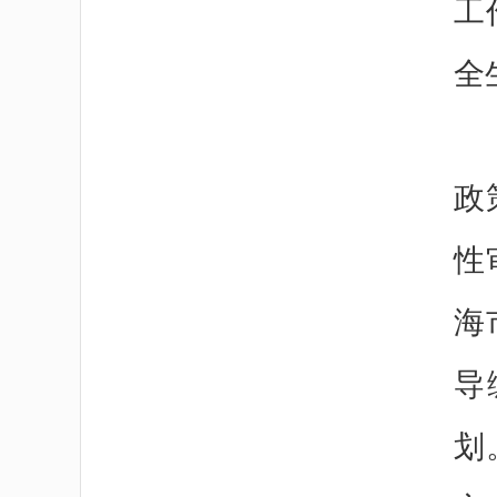
工
全
政
性
海
导
划