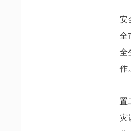
安
全
全
作
置
灾