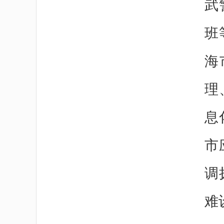
武
班
海
理
息
市
调
难